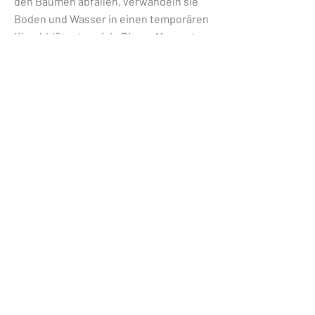
den Bäumen abfallen, verwandeln sie
Boden und Wasser in einen temporären
Kirschblütenteppich. Dieser Moment
wurde hier aufgegriffen. An der Wand
hingen weiße Papierbahnen mit
Zeichnungen von zusammengerotteten
Kirschblüten, darauf waren Werke der
Serie „… in Simluacrum“ angebracht. Am
Ausgang noch der Hinweis auf die
vergangene Zeit durch ein
Vergissmeinnicht.
zur Übersicht
weiter
MARGARETE SCHRÜFER
Mail
m.schruefer@loop.de