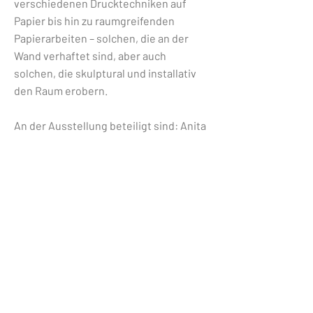
verschiedenen Drucktechniken auf
Papier bis hin zu raumgreifenden
Papierarbeiten – solchen, die an der
Wand verhaftet sind, aber auch
solchen, die skulptural und installativ
den Raum erobern.
An der Ausstellung beteiligt sind: Anita
Blagoi, Eva-Maria Mandok, Meike
Männel, Margarete Schrüfer, Bettina
Specht, Kuno Heribert Vollet, Francesca
Wiegand und Reinhard Wöllmer.
zur Übersicht
weiter
MARGARETE SCHRÜFER
Mail
m.schruefer@loop.de